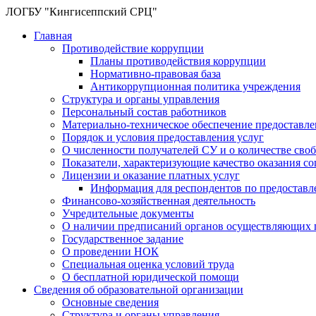
ЛОГБУ "Кингисеппский СРЦ"
Главная
Противодействие коррупции
Планы противодействия коррупции
Нормативно-правовая база
Антикоррупционная политика учреждения
Структура и органы управления
Персональный состав работников
Материально-техническое обеспечение предоставл
Порядок и условия предоставления услуг
О численности получателей СУ и о количестве сво
Показатели, характеризующие качество оказания с
Лицензии и оказание платных услуг
Информация для респондентов по предоставл
Финансово-хозяйственная деятельность
Учредительные документы
О наличии предписаний органов осуществляющих г
Государственное задание
О проведении НОК
Специальная оценка условий труда
О бесплатной юридической помощи
Сведения об образовательной организации
Основные сведения
Структура и органы управления