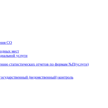
ения СО
бодных мест
оциальной услуги
ению статистических отчетов по формам №П(услуги)
осударственный (ведомственный) контроль