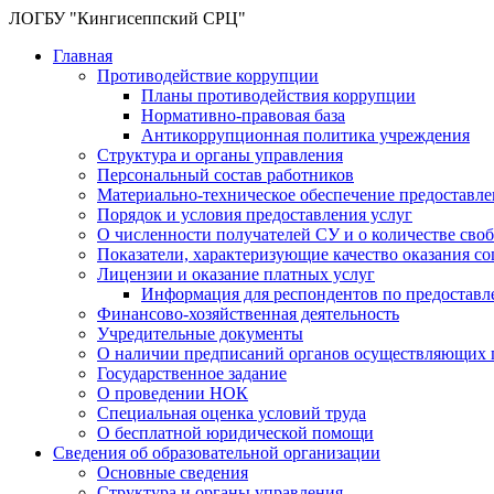
ЛОГБУ "Кингисеппский СРЦ"
Главная
Противодействие коррупции
Планы противодействия коррупции
Нормативно-правовая база
Антикоррупционная политика учреждения
Структура и органы управления
Персональный состав работников
Материально-техническое обеспечение предоставл
Порядок и условия предоставления услуг
О численности получателей СУ и о количестве сво
Показатели, характеризующие качество оказания с
Лицензии и оказание платных услуг
Информация для респондентов по предоставл
Финансово-хозяйственная деятельность
Учредительные документы
О наличии предписаний органов осуществляющих г
Государственное задание
О проведении НОК
Специальная оценка условий труда
О бесплатной юридической помощи
Сведения об образовательной организации
Основные сведения
Структура и органы управления