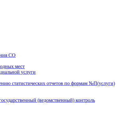
ения СО
бодных мест
оциальной услуги
ению статистических отчетов по формам №П(услуги)
осударственный (ведомственный) контроль