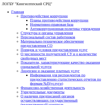
ЛОГБУ "Кингисеппский СРЦ"
Главная
Противодействие коррупции
Планы противодействия коррупции
Нормативно-правовая база
Антикоррупционная политика учреждения
Структура и органы управления
Персональный состав работников
Материально-техническое обеспечение
предоставления СО
Порядок и условия предоставления услуг
О численности получателей СУ и о количестве
свободных мест
Показатели, характеризующие качество оказания
социальной услуги
Лицензии и оказание платных услуг
Информация для респондентов по
предоставлению статистических отчетов по
формам №П(услуги)
Финансово-хозяйственная деятельность
Учредительные документы
О наличии предписаний органов
осуществляющих государственный
(ведомственный) контроль