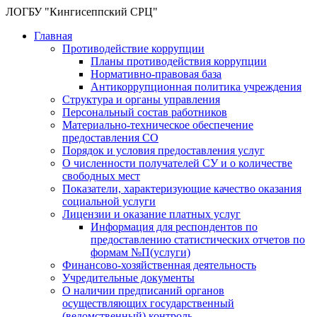
ЛОГБУ "Кингисеппский СРЦ"
Главная
Противодействие коррупции
Планы противодействия коррупции
Нормативно-правовая база
Антикоррупционная политика учреждения
Структура и органы управления
Персональный состав работников
Материально-техническое обеспечение
предоставления СО
Порядок и условия предоставления услуг
О численности получателей СУ и о количестве
свободных мест
Показатели, характеризующие качество оказания
социальной услуги
Лицензии и оказание платных услуг
Информация для респондентов по
предоставлению статистических отчетов по
формам №П(услуги)
Финансово-хозяйственная деятельность
Учредительные документы
О наличии предписаний органов
осуществляющих государственный
(ведомственный) контроль