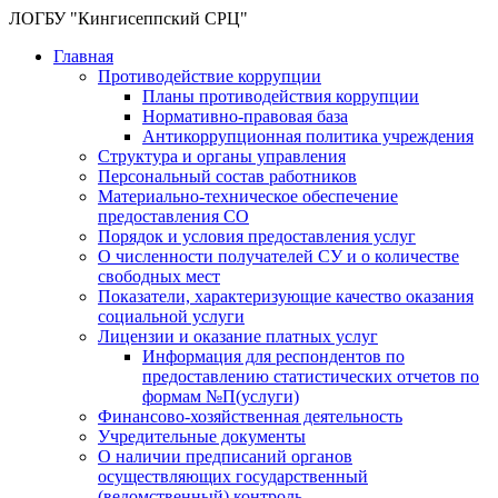
ЛОГБУ "Кингисеппский СРЦ"
Главная
Противодействие коррупции
Планы противодействия коррупции
Нормативно-правовая база
Антикоррупционная политика учреждения
Структура и органы управления
Персональный состав работников
Материально-техническое обеспечение
предоставления СО
Порядок и условия предоставления услуг
О численности получателей СУ и о количестве
свободных мест
Показатели, характеризующие качество оказания
социальной услуги
Лицензии и оказание платных услуг
Информация для респондентов по
предоставлению статистических отчетов по
формам №П(услуги)
Финансово-хозяйственная деятельность
Учредительные документы
О наличии предписаний органов
осуществляющих государственный
(ведомственный) контроль