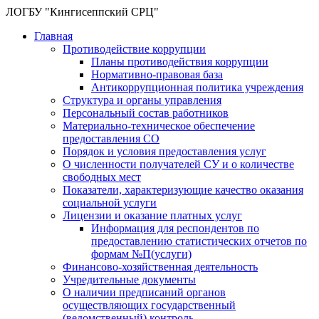
ЛОГБУ "Кингисеппский СРЦ"
Главная
Противодействие коррупции
Планы противодействия коррупции
Нормативно-правовая база
Антикоррупционная политика учреждения
Структура и органы управления
Персональный состав работников
Материально-техническое обеспечение
предоставления СО
Порядок и условия предоставления услуг
О численности получателей СУ и о количестве
свободных мест
Показатели, характеризующие качество оказания
социальной услуги
Лицензии и оказание платных услуг
Информация для респондентов по
предоставлению статистических отчетов по
формам №П(услуги)
Финансово-хозяйственная деятельность
Учредительные документы
О наличии предписаний органов
осуществляющих государственный
(ведомственный) контроль