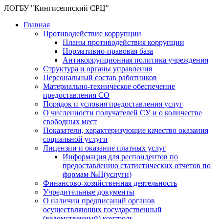
ЛОГБУ "Кингисеппский СРЦ"
Главная
Противодействие коррупции
Планы противодействия коррупции
Нормативно-правовая база
Антикоррупционная политика учреждения
Структура и органы управления
Персональный состав работников
Материально-техническое обеспечение
предоставления СО
Порядок и условия предоставления услуг
О численности получателей СУ и о количестве
свободных мест
Показатели, характеризующие качество оказания
социальной услуги
Лицензии и оказание платных услуг
Информация для респондентов по
предоставлению статистических отчетов по
формам №П(услуги)
Финансово-хозяйственная деятельность
Учредительные документы
О наличии предписаний органов
осуществляющих государственный
(ведомственный) контроль