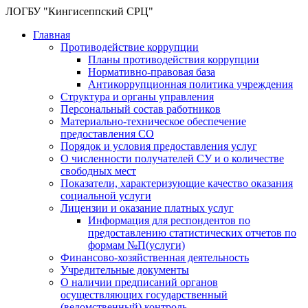
ЛОГБУ "Кингисеппский СРЦ"
Главная
Противодействие коррупции
Планы противодействия коррупции
Нормативно-правовая база
Антикоррупционная политика учреждения
Структура и органы управления
Персональный состав работников
Материально-техническое обеспечение
предоставления СО
Порядок и условия предоставления услуг
О численности получателей СУ и о количестве
свободных мест
Показатели, характеризующие качество оказания
социальной услуги
Лицензии и оказание платных услуг
Информация для респондентов по
предоставлению статистических отчетов по
формам №П(услуги)
Финансово-хозяйственная деятельность
Учредительные документы
О наличии предписаний органов
осуществляющих государственный
(ведомственный) контроль