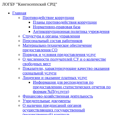
ЛОГБУ "Кингисеппский СРЦ"
Главная
Противодействие коррупции
Планы противодействия коррупции
Нормативно-правовая база
Антикоррупционная политика учреждения
Структура и органы управления
Персональный состав работников
Материально-техническое обеспечение
предоставления СО
Порядок и условия предоставления услуг
О численности получателей СУ и о количестве
свободных мест
Показатели, характеризующие качество оказания
социальной услуги
Лицензии и оказание платных услуг
Информация для респондентов по
предоставлению статистических отчетов по
формам №П(услуги)
Финансово-хозяйственная деятельность
Учредительные документы
О наличии предписаний органов
осуществляющих государственный
(ведомственный) контроль