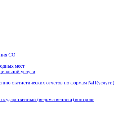
ения СО
бодных мест
оциальной услуги
ению статистических отчетов по формам №П(услуги)
осударственный (ведомственный) контроль