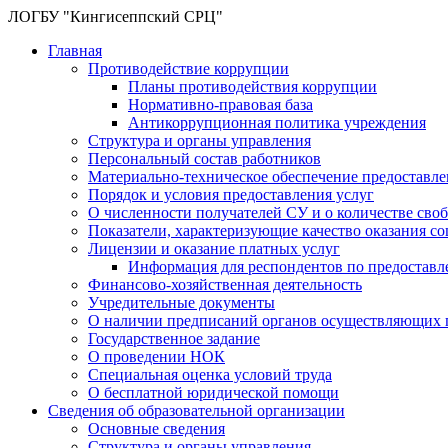
ЛОГБУ "Кингисеппский СРЦ"
Главная
Противодействие коррупции
Планы противодействия коррупции
Нормативно-правовая база
Антикоррупционная политика учреждения
Структура и органы управления
Персональный состав работников
Материально-техническое обеспечение предоставл
Порядок и условия предоставления услуг
О численности получателей СУ и о количестве сво
Показатели, характеризующие качество оказания с
Лицензии и оказание платных услуг
Информация для респондентов по предоставл
Финансово-хозяйственная деятельность
Учредительные документы
О наличии предписаний органов осуществляющих г
Государственное задание
О проведении НОК
Специальная оценка условий труда
О бесплатной юридической помощи
Сведения об образовательной организации
Основные сведения
Структура и органы управления