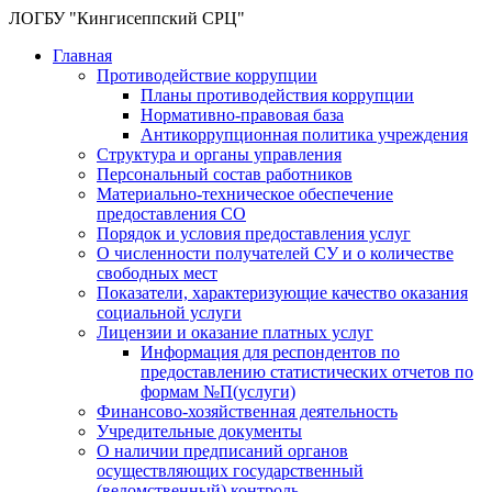
ЛОГБУ "Кингисеппский СРЦ"
Главная
Противодействие коррупции
Планы противодействия коррупции
Нормативно-правовая база
Антикоррупционная политика учреждения
Структура и органы управления
Персональный состав работников
Материально-техническое обеспечение
предоставления СО
Порядок и условия предоставления услуг
О численности получателей СУ и о количестве
свободных мест
Показатели, характеризующие качество оказания
социальной услуги
Лицензии и оказание платных услуг
Информация для респондентов по
предоставлению статистических отчетов по
формам №П(услуги)
Финансово-хозяйственная деятельность
Учредительные документы
О наличии предписаний органов
осуществляющих государственный
(ведомственный) контроль