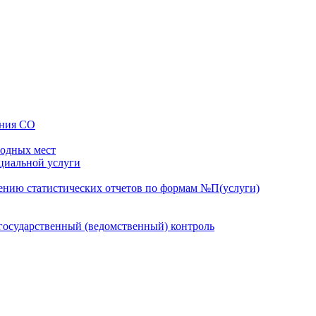
ения СО
бодных мест
оциальной услуги
ению статистических отчетов по формам №П(услуги)
осударственный (ведомственный) контроль