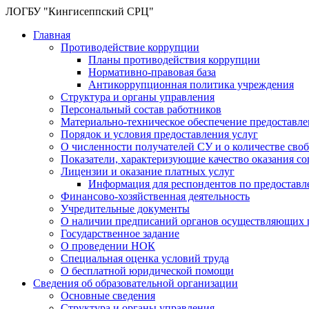
ЛОГБУ "Кингисеппский СРЦ"
Главная
Противодействие коррупции
Планы противодействия коррупции
Нормативно-правовая база
Антикоррупционная политика учреждения
Структура и органы управления
Персональный состав работников
Материально-техническое обеспечение предоставл
Порядок и условия предоставления услуг
О численности получателей СУ и о количестве сво
Показатели, характеризующие качество оказания с
Лицензии и оказание платных услуг
Информация для респондентов по предоставл
Финансово-хозяйственная деятельность
Учредительные документы
О наличии предписаний органов осуществляющих г
Государственное задание
О проведении НОК
Специальная оценка условий труда
О бесплатной юридической помощи
Сведения об образовательной организации
Основные сведения
Структура и органы управления